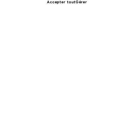
Accepter tout
Gérer
Et si, tout ce dont vous rêvez était
possible!
450.858.3326 (DECO)
info@melyssarobert.com