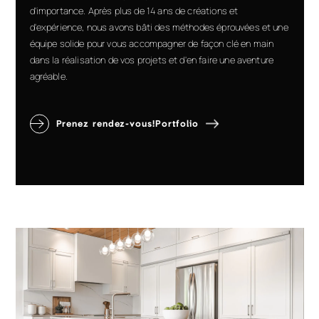
d'importance. Après plus de 14 ans de créations et
d'expérience, nous avons bâti des méthodes éprouvées et une
équipe solide pour vous accompagner de façon clé en main
dans la réalisation de vos projets et d'en faire une aventure
agréable.
Prenez rendez-vous!
Portfolio