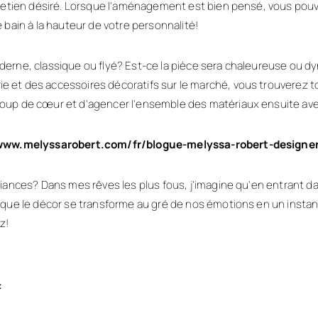
ntretien désiré. Lorsque l'aménagement est bien pensé, vous pou
 bain à la hauteur de votre personnalité!
erne, classique ou flyé? Est-ce la pièce sera chaleureuse ou dy
 et des accessoires décoratifs sur le marché, vous trouverez to
oup de cœur et d'agencer l'ensemble des matériaux ensuite avec
www.melyssarobert.com/fr/blogue-melyssa-robert-designer
mbiances?
Dans mes rêves les plus fous, j'imagine qu'en entrant da
t que le décor se transforme au gré de nos émotions en un insta
z!
t